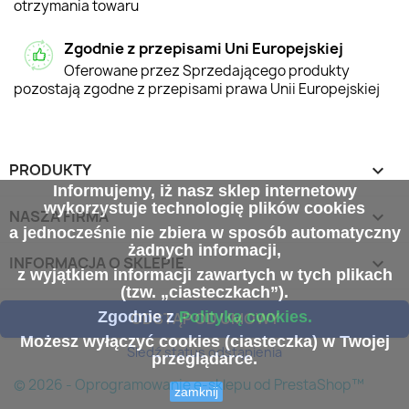
otrzymania towaru
Zgodnie z przepisami Uni Europejskiej
Oferowane przez Sprzedającego produkty
pozostają zgodne z przepisami prawa Unii Europejskiej
PRODUKTY

Informujemy, iż nasz sklep internetowy
wykorzystuje technologię plików cookies
NASZA FIRMA

a jednocześnie nie zbiera w sposób automatyczny
żadnych informacji,
INFORMACJA O SKLEPIE
keyboard_arrow_down
z wyjątkiem informacji zawartych w tych plikach
(tzw. „ciasteczkach”).
Zgodnie z
Polityką cookies.
ODSTĄP OD UMOWY
Możesz wyłączyć cookies (ciasteczka) w Twojej
Śledź status odstąpienia
przeglądarce.
© 2026 - Oprogramowanie e-sklepu od PrestaShop™
zamknij