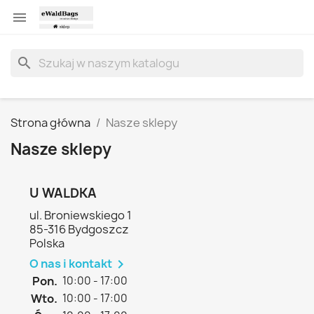

search
Strona główna
Nasze sklepy
Nasze sklepy
U WALDKA
ul. Broniewskiego 1
85-316 Bydgoszcz
Polska
O nas i kontakt

Pon.
10:00 - 17:00
Wto.
10:00 - 17:00