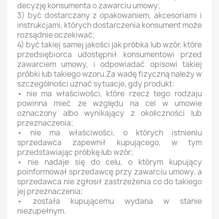
decyzję konsumenta o zawarciu umowy;
3) być dostarczany z opakowaniem, akcesoriami i
instrukcjami, których dostarczenia konsument może
rozsądnie oczekiwać;
4) być takiej samej jakości jak próbka lub wzór, które
przedsiębiorca udostępnił konsumentowi przed
zawarciem umowy, i odpowiadać opisowi takiej
próbki lub takiego wzoru.Za wadę fizyczną należy w
szczególności uznać sytuacje, gdy produkt:
• nie ma właściwości, które rzecz tego rodzaju
powinna mieć ze względu na cel w umowie
oznaczony albo wynikający z okoliczności lub
przeznaczenia;
• nie ma właściwości, o których istnieniu
sprzedawca zapewnił kupującego, w tym
przedstawiając próbkę lub wzór;
• nie nadaje się do celu, o którym kupujący
poinformował sprzedawcę przy zawarciu umowy, a
sprzedawca nie zgłosił zastrzeżenia co do takiego
jej przeznaczenia;
• została kupującemu wydana w stanie
niezupełnym.