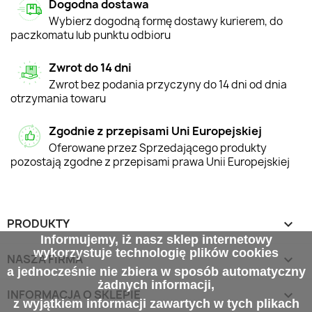
Dogodna dostawa
Wybierz dogodną formę dostawy kurierem, do
paczkomatu lub punktu odbioru
Zwrot do 14 dni
Zwrot bez podania przyczyny do 14 dni od dnia
otrzymania towaru
Zgodnie z przepisami Uni Europejskiej
Oferowane przez Sprzedającego produkty
pozostają zgodne z przepisami prawa Unii Europejskiej
PRODUKTY

Informujemy, iż nasz sklep internetowy
wykorzystuje technologię plików cookies
NASZA FIRMA

a jednocześnie nie zbiera w sposób automatyczny
żadnych informacji,
INFORMACJA O SKLEPIE
keyboard_arrow_down
z wyjątkiem informacji zawartych w tych plikach