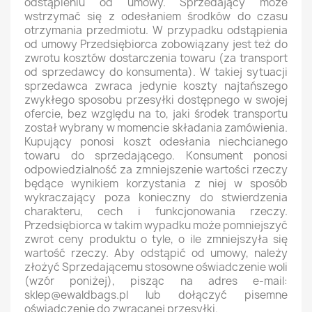
odstąpieniu od umowy. Sprzedający może
wstrzymać się z odesłaniem środków do czasu
otrzymania przedmiotu. W przypadku odstąpienia
od umowy Przedsiębiorca zobowiązany jest też do
zwrotu kosztów dostarczenia towaru (za transport
od sprzedawcy do konsumenta). W takiej sytuacji
sprzedawca zwraca jedynie koszty najtańszego
zwykłego sposobu przesyłki dostępnego w swojej
ofercie, bez względu na to, jaki środek transportu
został wybrany w momencie składania zamówienia.
Kupujący ponosi koszt odesłania niechcianego
towaru do sprzedającego. Konsument ponosi
odpowiedzialność za zmniejszenie wartości rzeczy
będące wynikiem korzystania z niej w sposób
wykraczający poza konieczny do stwierdzenia
charakteru, cech i funkcjonowania rzeczy.
Przedsiębiorca w takim wypadku może pomniejszyć
zwrot ceny produktu o tyle, o ile zmniejszyła się
wartość rzeczy. Aby odstąpić od umowy, należy
złożyć Sprzedającemu stosowne oświadczenie woli
(wzór poniżej), pisząc na adres e-mail:
sklep@ewaldbags.pl lub dołączyć pisemne
oświadczenie do zwracanej przesyłki.