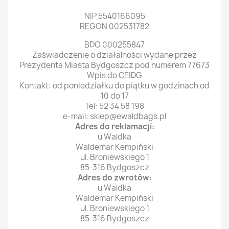
NIP 5540166095
REGON 002531782
BDO 000255847
Zaświadczenie o działalności wydane przez
Prezydenta Miasta Bydgoszcz pod numerem 77673
Wpis do CEIDG
Kontakt: od poniedziałku do piątku w godzinach od
10 do 17
Tel: 52 34 58 198
e-mail: sklep@ewaldbags.pl
Adres do reklamacji:
u Waldka
Waldemar Kempiński
ul. Broniewskiego 1
85-316 Bydgoszcz
Adres do zwrotów:
u Waldka
Waldemar Kempiński
ul. Broniewskiego 1
85-316 Bydgoszcz