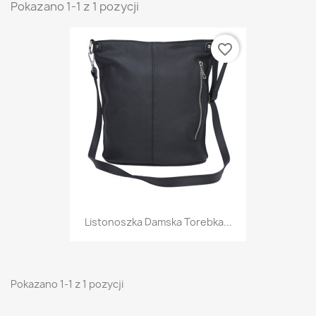
Pokazano 1-1 z 1 pozycji
favorite_border
Listonoszka Damska Torebka...
Pokazano 1-1 z 1 pozycji